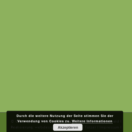
Durch die weitere Nutzung der Seite stimmen Sie der
Verwendung von Cookies zu.
Weitere Informationen
© Copyright 2019 Spreewald-Wenske Lehde im Spreewald |
Akzeptieren
Realisierung:
webdesign cottbus - Ulrich Tölzer
|
Impressum
|